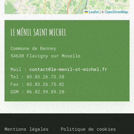
Leaflet
|
©
OpenStreetMap
LE MÉNIL SAINT MICHEL
Commune de Benney
54630 Flavigny sur Moselle
Mail :
contact@le-menil-st-michel.fr
T
el : 03.83.26.73.38
Fax : 03.83.26.75.82
GSM : 06.82.99.89.20
Mentions légales
Politique de cookies